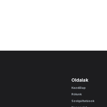
Vissza a csapa
Oldalak
Kezdőlap
Home
Rólunk
About
Szolgáltatások
Works