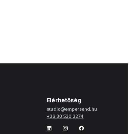
thoz
Elérhetőség
studio@empersend.hu
+36 30 530 3274