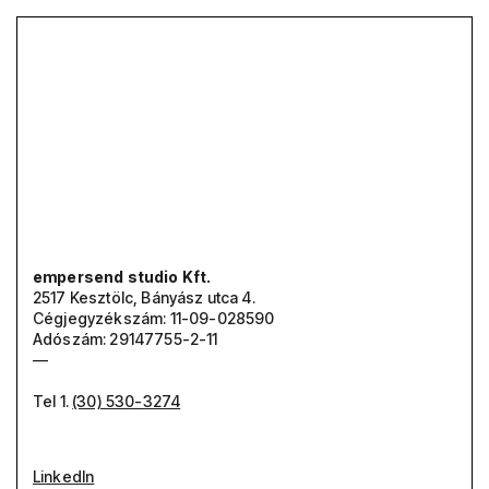
Lépjen velünk
kapcsolatba.
E-mailben vagy telefonon
empersend studio Kft.
2517 Kesztölc, Bányász utca 4.
Cégjegyzékszám: 11-09-028590
Adószám: 29147755-2-11
—
Tel 1.
(30) 530-3274
LinkedIn