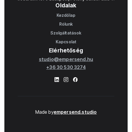
Oldalak
Kezdőlap
Home
Rólunk
About
Szolgáltatások
Works
Kapcsolat
Contact
Elérhetőség
studio@empersend.hu
+36 30 530 3274
Made by
empersend.studio