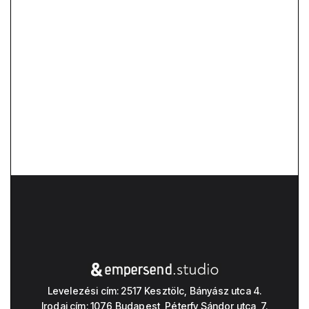
Vissza a csapathoz
Levelezési cím: 2517 Kesztölc, Bányász utca 4.
Irodai cím: 1076 Budapest, Péterfy Sándor utca 7.